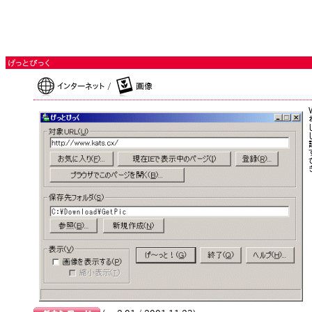
げっとぴっく
インターネット /
画像