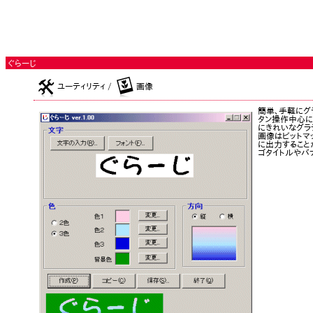
ぐらーじ
ユーティリティ /
画像
簡単、手軽にグ
タン操作中心に
にきれいなグラ
画像はビットマ
に出力すること
ゴタイトルやバ